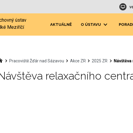
v
chovný ústav
AKTUÁLNĚ
O ÚSTAVU
PORAD
lké Meziříčí
Pracoviště Žďár nad Sázavou
Akce ZR
2025 ZR
Návštěva 
Návštěva relaxačního centra 