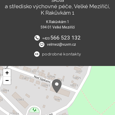
a středisko výchovné péče, Velké Meziříčí,
K Rakůvkám 1
K Rakůvkám 1
594 01 Velké Meziříčí
566 523 132
+420
velmez@vuvm.cz
podrobné kontakty
+
−