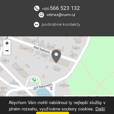
566 523 132
+420
velmez@vuvm.cz
podrobné kontakty
+
−
Leaflet
|
© OpenStreetMap
Abychom Vám mohli nabídnout ty nejlepší služby v
plném rozsahu, využíváme soubory cookies.
Další
© 2026 Výchovný ústav Velké Meziříčí
VYTVOŘIL XART.CZ