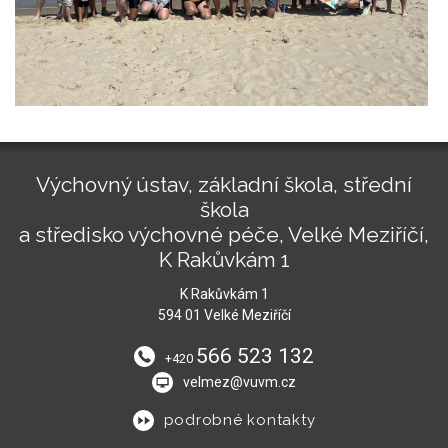
Výchovný ústav, základní škola, střední
škola
a středisko výchovné péče, Velké Meziříčí,
K Rakůvkám 1
K Rakůvkám 1
594 01 Velké Meziříčí
566 523 132
+420
velmez@vuvm.cz
podrobné kontakty