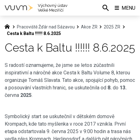
Výchovný ústav
MENU
Velké Meziříčí
Pracoviště Žďár nad Sázavou
Akce ZR
2025 ZR
Cesta k Baltu !!!!!! 8.6.2025
Cesta k Baltu !!!!!! 8.6.2025
S radostí oznamujeme, že jsme se letos zúčastnili
inspirativní a náročné akce Cesta k Baltu Volume 8, kterou
organizuje Tomáš Slavata. Tato akce, spojující pohyb, pomoc
a posouvání vlastních hranic, se uskutečnila od
8.
do
13.
června
2025
.
Symbolický start se uskutečnil v dětském domově
Krompach, kde tato myšlenka v roce 2017 vznikla. První
etapa odstartovala 9. června 2025 v 9:00 hodin a trasa nás
vedla přes Krompach, Herlingsdorf a dalších pět náročných