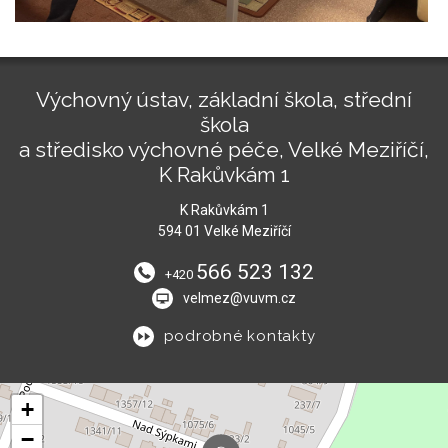
Výchovný ústav, základní škola, střední
škola
a středisko výchovné péče, Velké Meziříčí,
K Rakůvkám 1
K Rakůvkám 1
594 01 Velké Meziříčí
566 523 132
+420
velmez@vuvm.cz
podrobné kontakty
+
−