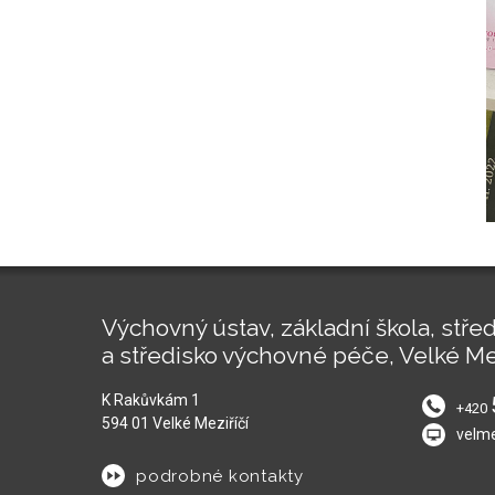
Výchovný ústav, základní škola, střed
a středisko výchovné péče, Velké Me
K Rakůvkám 1
+420
594 01 Velké Meziříčí
velm
podrobné kontakty