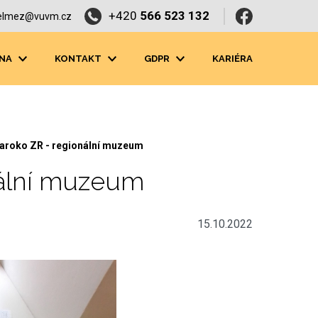
+420
566 523 132
elmez@vuvm.cz
NA
KONTAKT
GDPR
KARIÉRA
aroko ZR - regionální muzeum
nální muzeum
15.10.2022