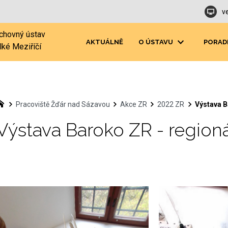
v
chovný ústav
AKTUÁLNĚ
O ÚSTAVU
PORAD
lké Meziříčí
Pracoviště Žďár nad Sázavou
Akce ZR
2022 ZR
Výstava B
Výstava Baroko ZR - regio