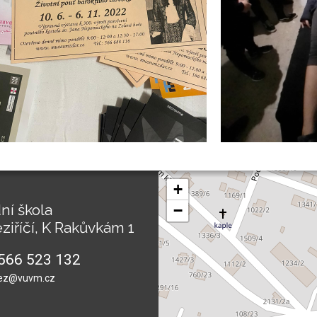
+
ní škola
−
ziříčí, K Rakůvkám 1
566 523 132
ez@vuvm.cz