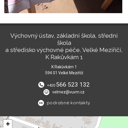
Výchovný ústav, základní škola, střední
škola
a středisko výchovné péče, Velké Meziříčí,
K Rakůvkám 1
K Rakůvkám 1
594 01 Velké Meziříčí
566 523 132
+420
velmez@vuvm.cz
podrobné kontakty
+