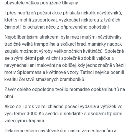
obyvatele válkou postižené Ukrajiny.
I přes nepřízeň počasí akce přilákala několik návštěvníků,
kteří si mohli zasportovat, vyzkoušet některou z tvůrčích
činností, či ochutnat něco z připraveného pohoštění.
Nejoblíbenějšími atrakcemi byla mezi malými návštěvníky
tradičně velká trampolína a skákací hrad, maminky naopak
zaujala možnost výroby velikonočních květináčů. Společně
se svými dětmi pak všichni společně zdobili vajíčka a
nevynechali ani malování na obličej, kdy jednoznačně vítězil
motiv Spidermana a květinové vzory. Tatínci nejvíce ocenili
kvalitu čerstvě smažených bramboráků.
Závěr celého odpoledne tvořilo hromadné opékání buřtů na
ohni.
Akce se i přes velmi chladné počasí vydařila a výtěžek ve
výši téměř 3000 Kč svědčí o solidaritě s osobami trpícími
válečnými útrapami.
Děkujeme všem návštěvníkům, našim zaměstnancům a