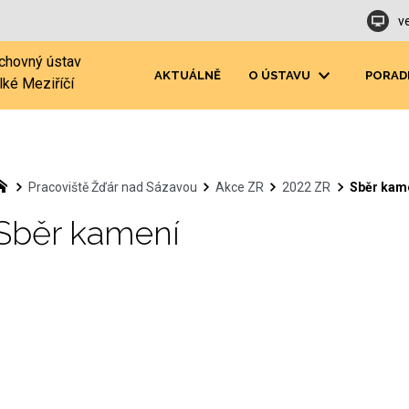
v
chovný ústav
AKTUÁLNĚ
O ÚSTAVU
PORAD
lké Meziříčí
Pracoviště Žďár nad Sázavou
Akce ZR
2022 ZR
Sběr kam
Sběr kamení