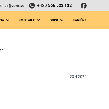
+420
566 523 132
elmez@vuvm.cz
NA
KONTAKT
GDPR
KARIÉRA
ení
23.4.2022