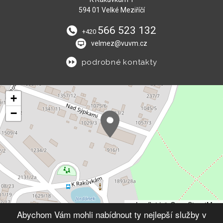
594 01 Velké Meziříčí
566 523 132
+420
velmez@vuvm.cz
podrobné kontakty
+
−
Leaflet
|
© OpenStreetMap
Abychom Vám mohli nabídnout ty nejlepší služby v