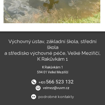
Výchovný ústav, základní škola, střední
škola
a středisko výchovné péče, Velké Meziříčí,
K Rakůvkám 1
K Rakůvkám 1
594 01 Velké Meziříčí
566 523 132
+420
velmez@vuvm.cz
podrobné kontakty