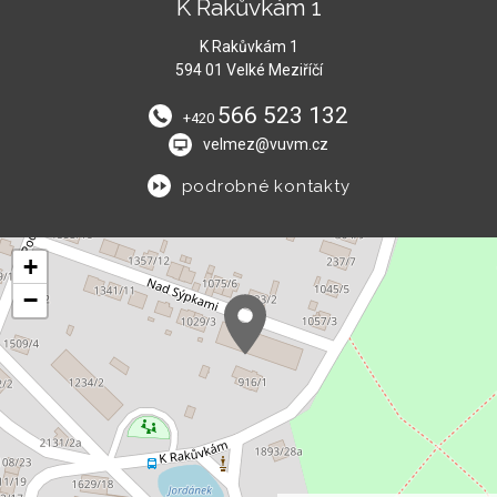
K Rakůvkám 1
K Rakůvkám 1
594 01 Velké Meziříčí
566 523 132
+420
velmez@vuvm.cz
podrobné kontakty
+
−