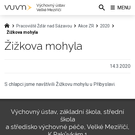
Výchovný ústav
MENU
Velké Meziříčí
Pracoviště Žďár nad Sázavou
Akce ZR
2020
Žižkova mohyla
Žižkova mohyla
14.3.2020
S chlapci jsme navštívili Žižkovu mohylu u Přibyslavi.
Výchovný ústav, základní škola, střední
škola
a středisko výchovné péče, Velké Meziříčí,
K Rakůvkám 1