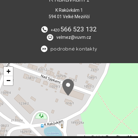
K Rakůvkám 1
594 01 Velké Meziříčí
566 523 132
+420
velmez@vuvm.cz
podrobné kontakty
+
−
Leaflet
|
© OpenStreetMap