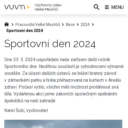
Výchovný ústav
MENU
Velké Meziříčí
Pracoviště Velké Meziříčí
Akce
2024
Sportovní den 2024
Sportovní den 2024
Dne 23. 5. 2024 uspořádalo naše zařízení další ročník
Sportovního dne. Nedílnou součástí je vyhodnocení výtvarné
soutěže. Za účasti dalších ústavů se běžel branný závod
v zámeckém parku a hrála přehazovaná na kurtech v Areálu
zdraví. Počasí vyšlo, všichni měli možnost protáhnout svá
těla. Vydařenou akci jsme zakončili společným opékáním
špekáčků na naší zahradě.
Karel Šulc, vychovatel