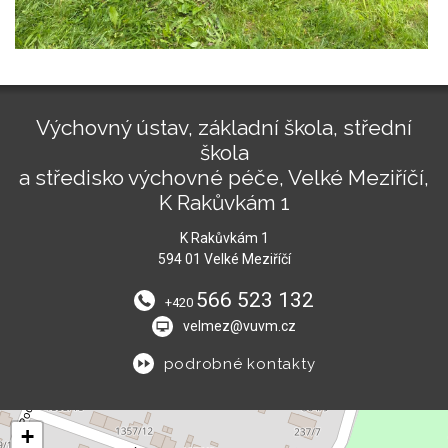
Výchovný ústav, základní škola, střední
škola
a středisko výchovné péče, Velké Meziříčí,
K Rakůvkám 1
K Rakůvkám 1
594 01 Velké Meziříčí
566 523 132
+420
velmez@vuvm.cz
podrobné kontakty
+