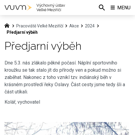
Výchovný ústav
MENU
Velké Meziříčí
Pracoviště Velké Meziříčí
Akce
2024
Předjarní výběh
Předjarní výběh
Dne 5.3. nás zlákalo pěkné počasí. Náplní sportovního
kroužku se tak stalo jít do přírody ven a pokud možno si
zaběhat. Nakonec z toho vznikl tzv. indiánský běh v
krásném prostředí řeky Oslavy. Část cesty jsme tedy šli a
část utíkali.
Kolář, vychovatel