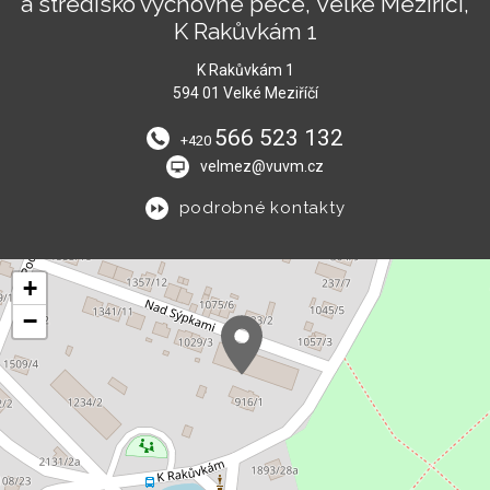
a středisko výchovné péče, Velké Meziříčí,
K Rakůvkám 1
K Rakůvkám 1
594 01 Velké Meziříčí
566 523 132
+420
velmez@vuvm.cz
podrobné kontakty
+
−