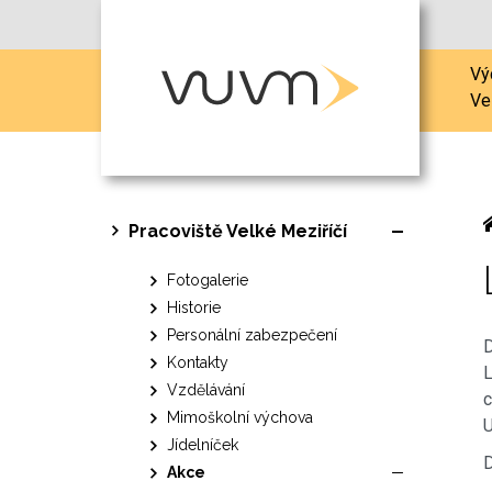
Vý
Ve
Pracoviště Velké Meziříčí
Fotogalerie
Historie
Personální zabezpečení
D
Kontakty
L
Vzdělávání
c
Mimoškolní výchova
U
Jídelníček
D
Akce