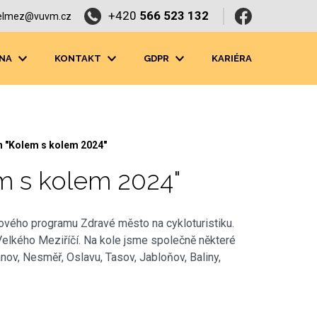
+420
566 523 132
elmez@vuvm.cz
NA
KONTAKT
GDPR
KARIÉRA
en "Kolem s kolem 2024"
em s kolem 2024"
ového programu Zdravé město na cykloturistiku.
Velkého Meziříčí. Na kole jsme společně některé
ánov, Nesměř, Oslavu, Tasov, Jabloňov, Baliny,