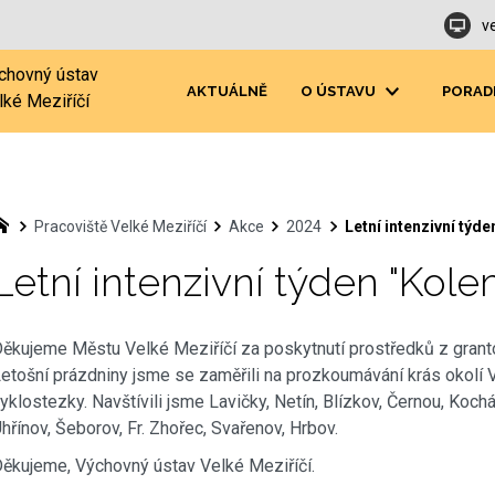
v
chovný ústav
AKTUÁLNĚ
O ÚSTAVU
PORAD
lké Meziříčí
Pracoviště Velké Meziříčí
Akce
2024
Letní intenzivní týd
Letní intenzivní týden "Kol
ěkujeme Městu Velké Meziříčí za poskytnutí prostředků z grant
etošní prázdniny jsme se zaměřili na prozkoumávání krás okolí 
yklostezky. Navštívili jsme Lavičky, Netín, Blízkov, Černou, Koch
hřínov, Šeborov, Fr. Zhořec, Svařenov, Hrbov.
ěkujeme, Výchovný ústav Velké Meziříčí.