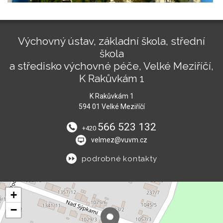
Výchovný ústav, základní škola, střední
škola
a středisko výchovné péče, Velké Meziříčí,
K Rakůvkám 1
K Rakůvkám 1
594 01 Velké Meziříčí
566 523 132
+420
velmez@vuvm.cz
podrobné kontakty
+
−