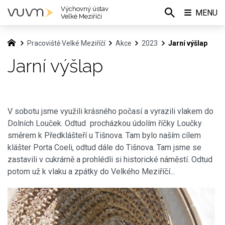
Výchovný ústav
MENU
Velké Meziříčí
Pracoviště Velké Meziříčí
Akce
2023
Jarní výšlap
Jarní výšlap
V sobotu jsme využili krásného počasí a vyrazili vlakem do
Dolních Louček. Odtud procházkou údolím říčky Loučky
směrem k Předklášteří u Tišnova. Tam bylo naším cílem
klášter Porta Coeli, odtud dále do Tišnova. Tam jsme se
zastavili v cukrárně a prohlédli si historické náměstí. Odtud
potom už k vlaku a zpátky do Velkého Meziříčí...