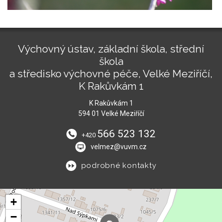
Výchovný ústav, základní škola, střední
škola
a středisko výchovné péče, Velké Meziříčí,
K Rakůvkám 1
K Rakůvkám 1
594 01 Velké Meziříčí
566 523 132
+420
velmez@vuvm.cz
podrobné kontakty
+
−