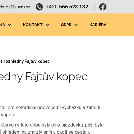
+420
566 523 132
elmez@vuvm.cz
NA
KONTAKT
GDPR
KARIÉRA
 z rozhledny Fajtův kopec
ledny Fajtův kopec
li pro netradiční podvečerní vycházku a zamířili
v kopec.
 kterých v tuto dobu byla plná sjezdovka, pěší byla
S ohledem na zmrzlý sníh v okolí se cesta k