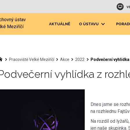
v
chovný ústav
AKTUÁLNĚ
O ÚSTAVU
PORAD
lké Meziříčí
Pracoviště Velké Meziříčí
Akce
2022
Podvečerní vyhlídka
Podvečerní vyhlídka z rozh
Dnes jsme se rozhod
na rozhlednu Fajtů
Na rozdíl od lyžařů,
jen naše skupinka. 