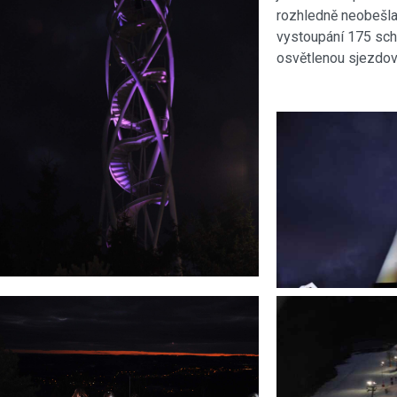
rozhledně neobešla 
vystoupání 175 sch
osvětlenou sjezdov