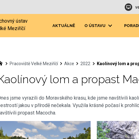
v
chovný ústav
AKTUÁLNĚ
O ÚSTAVU
PORAD
lké Meziříčí
Pracoviště Velké Meziříčí
Akce
2022
Kaolínový lom a pr
Kaolínový lom a propast M
nes jsme vyrazili do Moravského krasu, kde jsme navštívili kaol
estrostí jakou v přírodě nečekala. Využila krásné počasí k prohlí
avštívili propast Macocha.