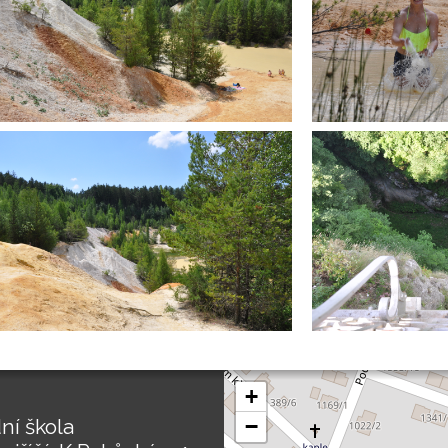
+
ní škola
−