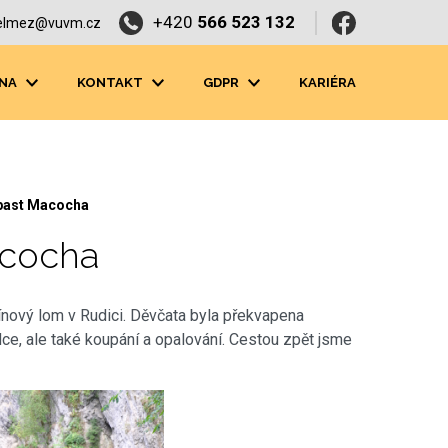
+420
566 523 132
elmez@vuvm.cz
NA
KONTAKT
GDPR
KARIÉRA
opast Macocha
acocha
ínový lom v Rudici. Děvčata byla překvapena
dce, ale také koupání a opalování. Cestou zpět jsme