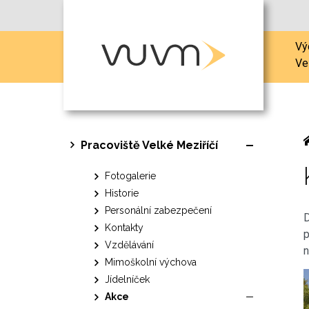
Vý
Ve
Pracoviště Velké Meziříčí
Fotogalerie
Historie
Personální zabezpečení
D
Kontakty
p
Vzdělávání
n
Mimoškolní výchova
Jídelníček
Akce