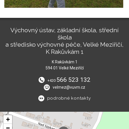
Výchovný ústav, základní škola, střední
škola
a středisko výchovné péče, Velké Meziříčí,
K Rakůvkám 1
K Rakůvkám 1
594 01 Velké Meziříčí
566 523 132
+420
velmez@vuvm.cz
podrobné kontakty
+
−