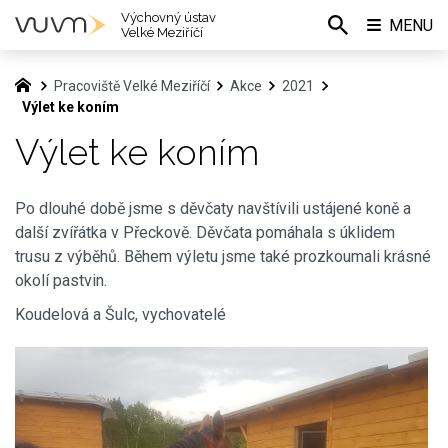
Výchovný ústav
MENU
Velké Meziříčí
Pracoviště Velké Meziříčí
Akce
2021
Výlet ke koním
Výlet ke koním
Po dlouhé době jsme s děvčaty navštívili ustájené koně a
další zvířátka v Přeckově. Děvčata pomáhala s úklidem
trusu z výběhů. Během výletu jsme také prozkoumali krásné
okolí pastvin.
Koudelová a Šulc, vychovatelé