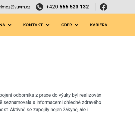
+420
566 523 132
elmez@vuvm.cz
NA
KONTAKT
GDPR
KARIÉRA
pojení odborníka z praxe do výuky byl realizován
pně seznamovala s informacemi ohledně zdravého
st. Aktivně se zapojily nejen žákyně, ale i