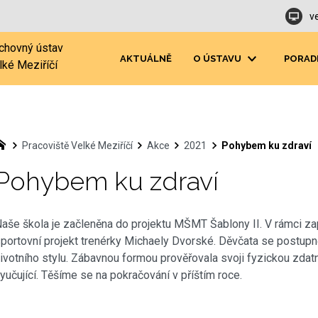
v
chovný ústav
AKTUÁLNĚ
O ÚSTAVU
PORAD
lké Meziříčí
Pracoviště Velké Meziříčí
Akce
2021
Pohybem ku zdraví
Pohybem ku zdraví
aše škola je začleněna do projektu MŠMT Šablony II. V rámci za
portovní projekt trenérky Michaely Dvorské. Děvčata se postu
ivotního stylu. Zábavnou formou prověřovala svoji fyzickou zdatno
yučující. Těšíme se na pokračování v příštím roce.