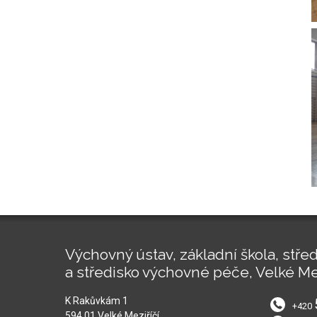
Výchovný ústav, základní škola, střed
a středisko výchovné péče, Velké Me
K Rakůvkám 1
+420
594 01 Velké Meziříčí