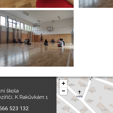
+
ní škola
−
ziříčí, K Rakůvkám 1
566 523 132