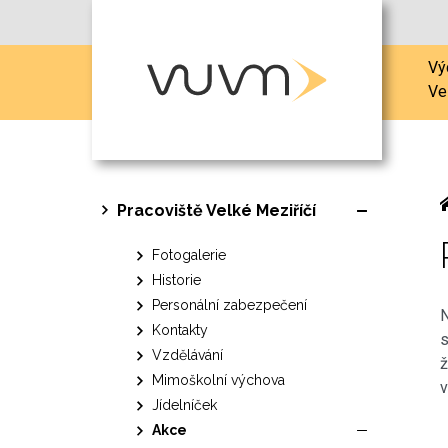
Vý
Ve
Pracoviště Velké Meziříčí
Fotogalerie
Historie
Personální zabezpečení
N
Kontakty
s
Vzdělávání
ž
Mimoškolní výchova
v
Jídelníček
Akce