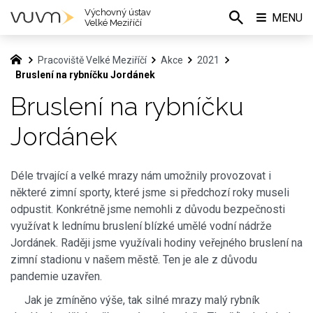
Výchovný ústav
MENU
Velké Meziříčí
Pracoviště Velké Meziříčí
Akce
2021
Bruslení na rybníčku Jordánek
Bruslení na rybníčku
Jordánek
Déle trvající a velké mrazy nám umožnily provozovat i
některé zimní sporty, které jsme si předchozí roky museli
odpustit. Konkrétně jsme nemohli z důvodu bezpečnosti
využívat k lednímu bruslení blízké umělé vodní nádrže
Jordánek. Raději jsme využívali hodiny veřejného bruslení na
zimní stadionu v našem městě. Ten je ale z důvodu
pandemie uzavřen.
Jak je zmíněno výše, tak silné mrazy malý rybník