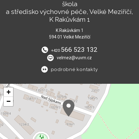
škola
a středisko výchovné péče, Velké Meziříčí,
K Rakůvkám 1
K Rakůvkám 1
594 01 Velké Meziříčí
566 523 132
+420
velmez@vuvm.cz
podrobné kontakty
+
−