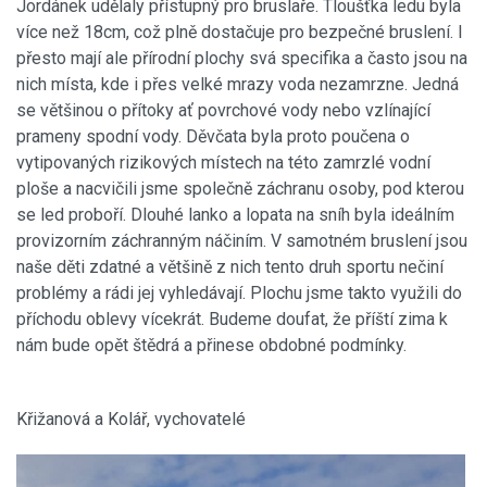
Jordánek udělaly přístupný pro bruslaře. Tloušťka ledu byla
více než 18cm, což plně dostačuje pro bezpečné bruslení. I
přesto mají ale přírodní plochy svá specifika a často jsou na
nich místa, kde i přes velké mrazy voda nezamrzne. Jedná
se většinou o přítoky ať povrchové vody nebo vzlínající
prameny spodní vody. Děvčata byla proto poučena o
vytipovaných rizikových místech na této zamrzlé vodní
ploše a nacvičili jsme společně záchranu osoby, pod kterou
se led proboří. Dlouhé lanko a lopata na sníh byla ideálním
provizorním záchranným náčiním. V samotném bruslení jsou
naše děti zdatné a většině z nich tento druh sportu nečiní
problémy a rádi jej vyhledávají. Plochu jsme takto využili do
příchodu oblevy vícekrát. Budeme doufat, že příští zima k
nám bude opět štědrá a přinese obdobné podmínky.
Křižanová a Kolář, vychovatelé