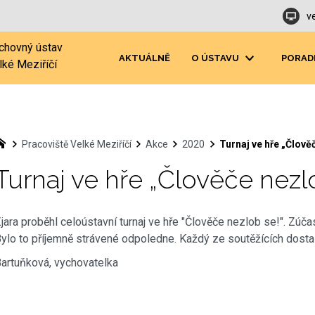
v
chovný ústav
AKTUÁLNĚ
O ÚSTAVU
PORAD
lké Meziříčí
Pracoviště Velké Meziříčí
Akce
2020
Turnaj ve hře „Člově
Turnaj ve hře „Člověče nezl
jara proběhl celoústavní turnaj ve hře "Člověče nezlob se!". Zúča
ylo to příjemně strávené odpoledne. Každý ze soutěžících dost
artuňková, vychovatelka