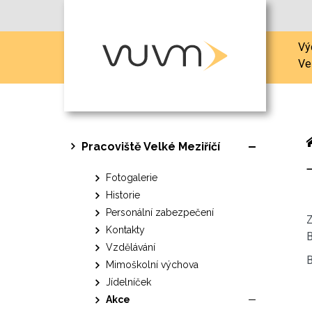
Vý
Ve
Pracoviště Velké Meziříčí
Fotogalerie
Historie
Personální zabezpečení
Z
Kontakty
B
Vzdělávání
B
Mimoškolní výchova
Jídelníček
Akce