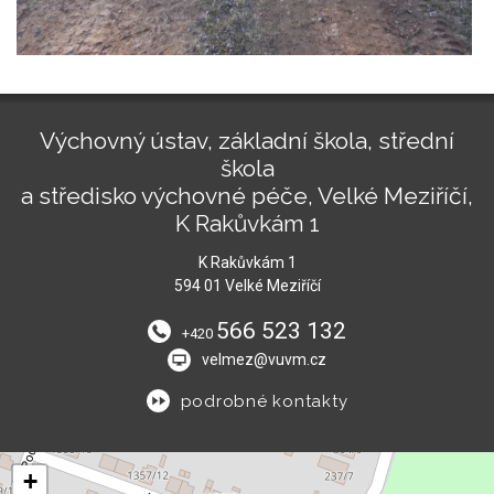
Výchovný ústav, základní škola, střední
škola
a středisko výchovné péče, Velké Meziříčí,
K Rakůvkám 1
K Rakůvkám 1
594 01 Velké Meziříčí
566 523 132
+420
velmez@vuvm.cz
podrobné kontakty
+