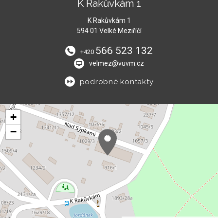
K Rakůvkám 1
K Rakůvkám 1
594 01 Velké Meziříčí
566 523 132
+420
velmez@vuvm.cz
podrobné kontakty
+
−