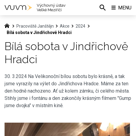
Výchovný ústav
MENU
Velké Meziříčí
Pracoviště Janštějn
Akce
2024
Bílá sobota v Jindřichově Hradci
Bílá sobota v Jindřichově
Hradci
30. 3.2024 Na Velikonoční bílou sobotu bylo krásně, a tak
jsme vyrazily na výlet do Jindřichova Hradce. Máme za ten
den hodně nachozeno. Ať už kolem zámku, či celého města.
Stihly jsme i fontánu a den zakončily krásným filmem "Gump
jsme dvojka" v místním kině.