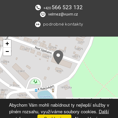
566 523 132
+420
velmez@vuvm.cz
podrobné kontakty
+
−
Leaflet
|
© OpenStreetMap
Abychom Vám mohli nabídnout ty nejlepší služby v
plném rozsahu, využíváme soubory cookies.
Další
© 2026 Výchovný ústav Velké Meziříčí
VYTVOŘIL XART.CZ