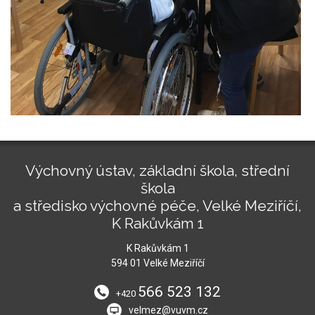
Výchovný ústav, základní škola, střední
škola
a středisko výchovné péče, Velké Meziříčí,
K Rakůvkám 1
K Rakůvkám 1
594 01 Velké Meziříčí
566 523 132
+420
velmez@vuvm.cz