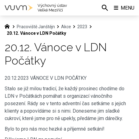
Výchovný ústav
MENU
Velké Meziříčí
Pracoviště Janštějn
Akce
2023
20.12. Vánoce v LDN Počátky
20.12. Vánoce v LDN
Počátky
20.12.2023 VÁNOCE V LDN POČÁTKY
Stalo se již milou tradicí, že každý prosinec chodíme do
LDN v Počátkách pomáhat s organizací vánočního
posezení. Rády se v tento adventní čas setkáme s jejich
klienty a popovídáme si s nimi. Doneseme jim sladké
cukroví, které jsme pro ně upekly, předáme jim dárečky.
Bylo to pro nás moc hezké a příjemné setkání!