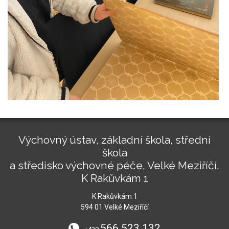
Výchovný ústav, základní škola, střední
škola
a středisko výchovné péče, Velké Meziříčí,
K Rakůvkám 1
K Rakůvkám 1
594 01 Velké Meziříčí
566 523 132