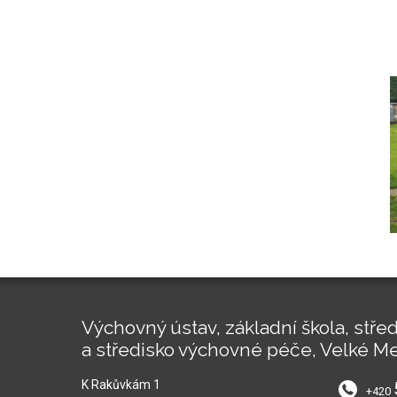
Výchovný ústav, základní škola, střed
a středisko výchovné péče, Velké Me
K Rakůvkám 1
+420