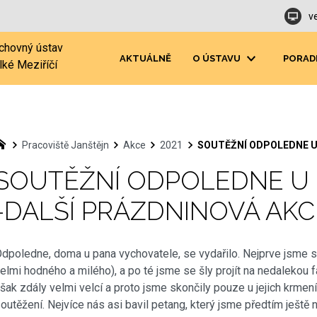
v
chovný ústav
AKTUÁLNĚ
O ÚSTAVU
PORAD
lké Meziříčí
Pracoviště Janštějn
Akce
2021
SOUTĚŽNÍ ODPOLEDNE U
SOUTĚŽNÍ ODPOLEDNE U
-DALŠÍ PRÁZDNINOVÁ AKC
dpoledne, doma u pana vychovatele, se vydařilo. Nejprve jsme s
elmi hodného a milého), a po té jsme se šly projít na nedalekou 
šak zdály velmi velcí a proto jsme skončily pouze u jejich krmen
outěžení. Nejvíce nás asi bavil petang, který jsme předtím ještě 