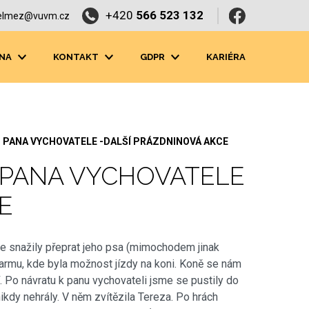
+420
566 523 132
elmez@vuvm.cz
NA
KONTAKT
GDPR
KARIÉRA
 PANA VYCHOVATELE -DALŠÍ PRÁZDNINOVÁ AKCE
 PANA VYCHOVATELE
E
e snažily přeprat jeho psa (mimochodem jinak
farmu, kde byla možnost jízdy na koni. Koně se nám
í. Po návratu k panu vychovateli jsme se pustily do
nikdy nehrály. V něm zvítězila Tereza. Po hrách