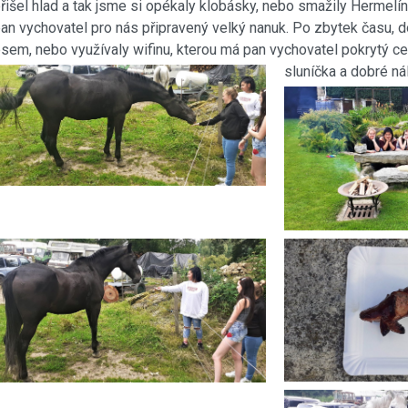
řišel hlad a tak jsme si opékaly klobásky, nebo smažily Hermelí
an vychovatel pro nás připravený velký nanuk. Po zbytek času, do 
sem, nebo využívaly wifinu, kterou má pan vychovatel pokrytý ce
sluníčka a dobré ná