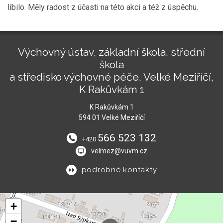
líbilo. Měly radost z účasti na této akci a též z úspěchu.
Výchovný ústav, základní škola, střední
škola
a středisko výchovné péče, Velké Meziříčí,
K Rakůvkám 1
K Rakůvkám 1
594 01 Velké Meziříčí
566 523 132
+420
velmez@vuvm.cz
podrobné kontakty
+
−