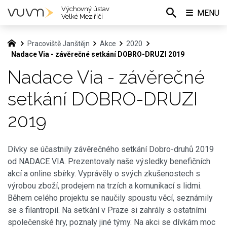
Výchovný ústav
MENU
Velké Meziříčí
Pracoviště Janštějn
Akce
2020
Nadace Via - závěrečné setkání DOBRO-DRUZI 2019
Nadace Via - závěrečné
setkání DOBRO-DRUZI
2019
Dívky se účastnily závěrečného setkání Dobro-druhů 2019
od NADACE VIA. Prezentovaly naše výsledky benefičních
akcí a online sbírky. Vyprávěly o svých zkušenostech s
výrobou zboží, prodejem na trzích a komunikací s lidmi.
Během celého projektu se naučily spoustu věcí, seznámily
se s filantropií. Na setkání v Praze si zahrály s ostatními
společenské hry, poznaly jiné týmy. Na akci se dívkám moc