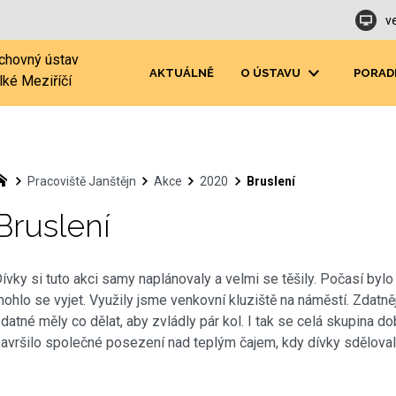
v
chovný ústav
AKTUÁLNĚ
O ÚSTAVU
PORAD
lké Meziříčí
Pracoviště Janštějn
Akce
2020
Bruslení
Bruslení
ívky si tuto akci samy naplánovaly a velmi se těšily. Počasí bylo 
ohlo se vyjet. Využily jsme venkovní kluziště na náměstí. Zdatně
datné měly co dělat, aby zvládly pár kol. I tak se celá skupina d
avršilo společné posezení nad teplým čajem, kdy dívky sdělova