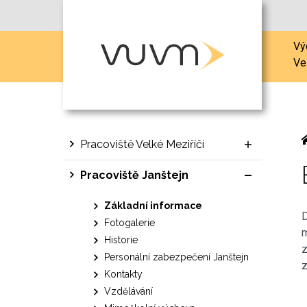
Vý
Ve
Pracoviště Velké Meziříčí
Pracoviště Janštejn
Základní informace
D
Fotogalerie
m
Historie
z
Personální zabezpečení Janštejn
z
Kontakty
Vzdělávání