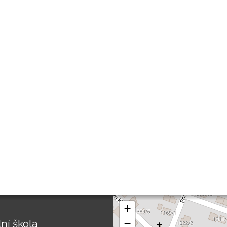
+
ní škola
−