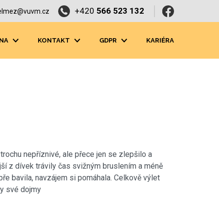
+420
566 523 132
elmez@vuvm.cz
NA
KONTAKT
GDPR
KARIÉRA
trochu nepříznivé, ale přece jen se zlepšilo a
jší z dívek trávily čas svižným bruslením a méně
obře bavila, navzájem si pomáhala. Celkově výlet
ly své dojmy