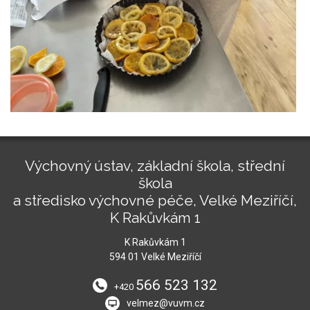
Výchovný ústav, základní škola, střední
škola
a středisko výchovné péče, Velké Meziříčí,
K Rakůvkám 1
K Rakůvkám 1
594 01 Velké Meziříčí
566 523 132
+420
velmez@vuvm.cz