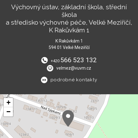
Výchovný ústav, základní škola, střední
škola
a středisko výchovné péče, Velké Meziříčí,
K Rakůvkám 1
K Rakůvkám 1
594 01 Velké Meziříčí
566 523 132
+420
velmez@vuvm.cz
podrobné kontakty
+
−