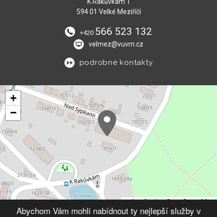
K Rakůvkám 1
594 01 Velké Meziříčí
566 523 132
+420
velmez@vuvm.cz
podrobné kontakty
+
−
Leaflet
|
© OpenStreetMap
Abychom Vám mohli nabídnout ty nejlepší služby v