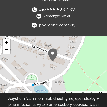
594 01 Velké Meziříčí
566 523 132
+420
velmez@vuvm.cz
podrobné kontakty
+
−
Leaflet
|
© OpenStreetMap
Abychom Vám mohli nabídnout ty nejlepší služby v
plném rozsahu, využíváme soubory cookies.
Další
© 2026 Výchovný ústav Velké Meziříčí