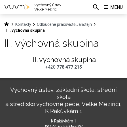
Výchovný ústav
MENU
Velké Meziříčí
Kontakty
Odloučené pracoviště Janštejn
III. výchovná skupina
III. výchovná skupina
III. výchovná skupina
+420
778 477 215
Výchovný ústav, základní škola, střední
škola
a středisko výchovné péče, Velké Meziříčí,
K Rakůvkám 1
K Rakůvkám 1