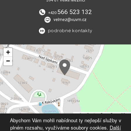
594 01 Velké Meziříčí
566 523 132
+420
velmez@vuvm.cz
podrobné kontakty
+
−
Leaflet
|
© OpenStreetMap
Abychom Vám mohli nabídnout ty nejlepší služby v
plném rozsahu, využíváme soubory cookies.
Další
© 2026 Výchovný ústav Velké Meziříčí