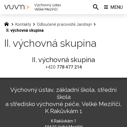
Výchovný ústav
MENU
Velké Meziříčí
Kontakty
Odloučené pracoviště Janštejn
II. výchovná skupina
II. výchovná skupina
II. výchovná skupina
+420
778 477 214
Výchovný ústav, základní škola, střední
škola
a středisko výchovné péče, Velké Meziříčí,
K Rakůvkám 1
K Rakůvkám 1