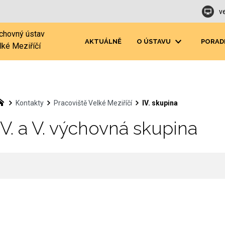
v
chovný ústav
AKTUÁLNĚ
O ÚSTAVU
PORAD
lké Meziříčí
Kontakty
Pracoviště Velké Meziříčí
IV. skupina
IV. a V. výchovná skupina