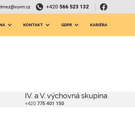
+420
566 523 132
elmez@vuvm.cz
NA
KONTAKT
GDPR
KARIÉRA
IV. a V. výchovná skupina
+420
775 401 150