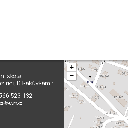
+
ní škola
−
ziříčí, K Rakůvkám 1
566 523 132
ez@vuvm.cz