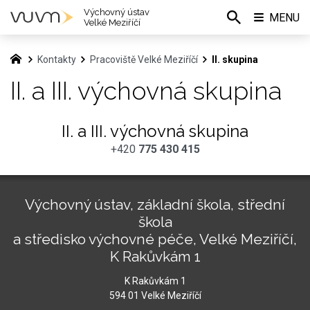
Výchovný ústav
MENU
Velké Meziříčí
Kontakty
Pracoviště Velké Meziříčí
II. skupina
II. a III. výchovná skupina
II. a III. výchovná skupina
+420
775 430 415
Výchovný ústav, základní škola, střední
škola
a středisko výchovné péče, Velké Meziříčí,
K Rakůvkám 1
K Rakůvkám 1
594 01 Velké Meziříčí