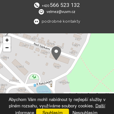
566 523 132
+420
velmez@vuvm.cz
podrobné kontakty
+
−
Leaflet
|
© OpenStreetMap
Abychom Vám mohli nabídnout ty nejlepší služby v
plném rozsahu, využíváme soubory cookies.
Další
© 2026 Výchovný ústav Velké Meziříčí
VYTVOŘIL XART.CZ
informace
Souhlasím
Nesouhlasím