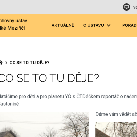
v
chovný ústav
AKTUÁLNĚ
O ÚSTAVU
PORAD
lké Meziříčí
CO SE TO TU DĚJE?
CO SE TO TU DĚJE?
atáčíme pro děti a pro planetu YÓ s ČTDéčkem reportáž o naše
astoníně.
Dáme vám vědět až 