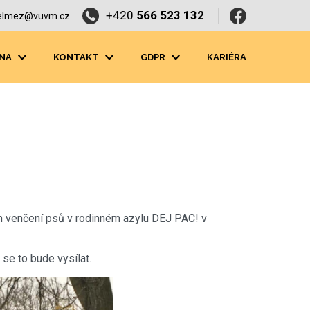
+420
566 523 132
elmez@vuvm.cz
NA
KONTAKT
GDPR
KARIÉRA
m venčení psů v rodinném azylu DEJ PAC! v
se to bude vysílat.