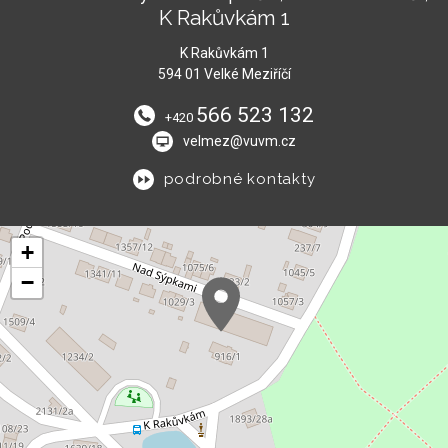
K Rakůvkám 1
K Rakůvkám 1
594 01 Velké Meziříčí
566 523 132
+420
velmez@vuvm.cz
podrobné kontakty
+
−