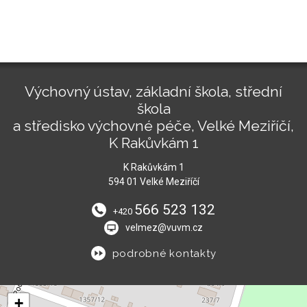
Výchovný ústav, základní škola, střední
škola
a středisko výchovné péče, Velké Meziříčí,
K Rakůvkám 1
K Rakůvkám 1
594 01 Velké Meziříčí
566 523 132
+420
velmez@vuvm.cz
podrobné kontakty
+