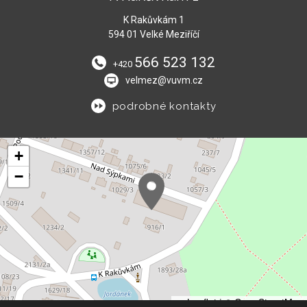
K Rakůvkám 1
594 01 Velké Meziříčí
566 523 132
+420
velmez@vuvm.cz
podrobné kontakty
+
−
Leaflet
|
© OpenStreetMap