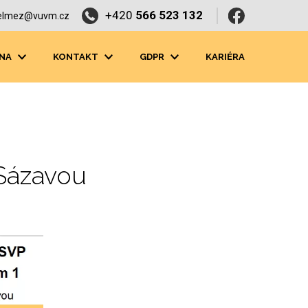
+420
566 523 132
elmez@vuvm.cz
NA
KONTAKT
GDPR
KARIÉRA
 Sázavou