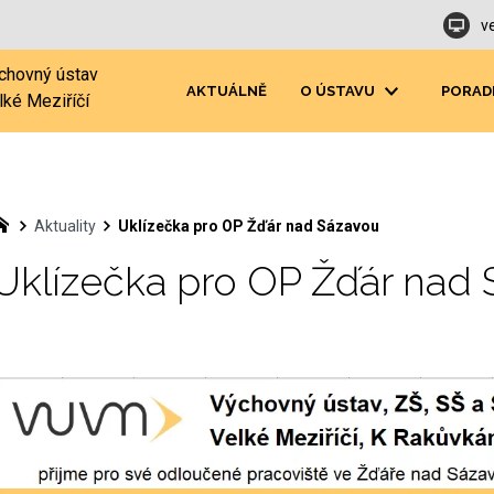
v
chovný ústav
AKTUÁLNĚ
O ÚSTAVU
PORAD
lké Meziříčí
Aktuality
Uklízečka pro OP Žďár nad Sázavou
Uklízečka pro OP Žďár nad