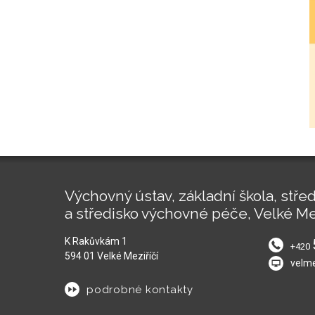
Výchovný ústav, základní škola, střed
a středisko výchovné péče, Velké Me
K Rakůvkám 1
+420
594 01 Velké Meziříčí
velm
podrobné kontakty