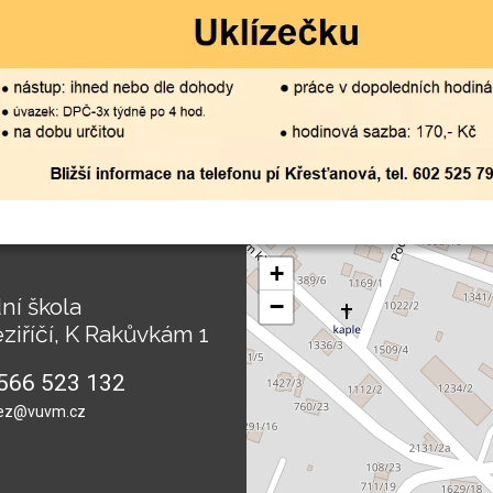
+
ní škola
−
ziříčí, K Rakůvkám 1
566 523 132
ez@vuvm.cz