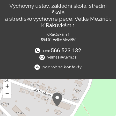
Výchovný ústav, základní škola, střední
škola
a středisko výchovné péče, Velké Meziříčí,
K Rakůvkám 1
K Rakůvkám 1
594 01 Velké Meziříčí
566 523 132
+420
velmez@vuvm.cz
podrobné kontakty
+
−