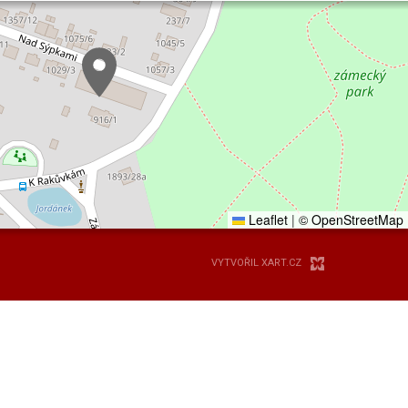
Leaflet
|
© OpenStreetMap
VYTVOŘIL XART.CZ