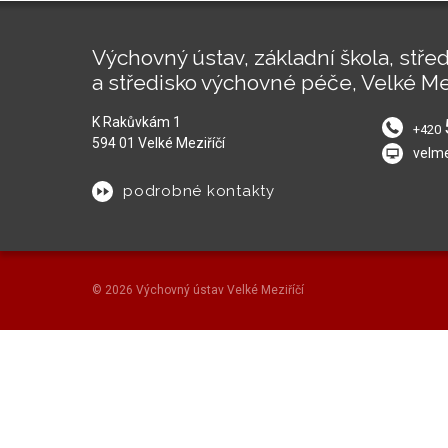
Výchovný ústav, základní škola, střed
a středisko výchovné péče, Velké Me
K Rakůvkám 1
+420
594 01 Velké Meziříčí
velm
podrobné kontakty
© 2026 Výchovný ústav Velké Meziříčí