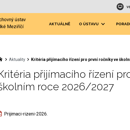
v
chovný ústav
AKTUÁLNĚ
O ÚSTAVU
PORAD
lké Meziříčí
Aktuality
Kritéria přijímacího řízení pro první ročníky ve ško
Kritéria přijímacího řízení p
školním roce 2026/2027
Prijimaci-rizeni-2026.