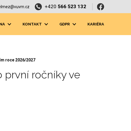
+420
566 523 132
elmez@vuvm.cz
NA
KONTAKT
GDPR
KARIÉRA
lním roce 2026/2027
ro první ročníky ve