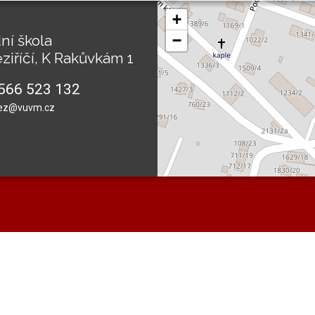
+
ní škola
−
ziříčí, K Rakůvkám 1
566 523 132
ez@vuvm.cz