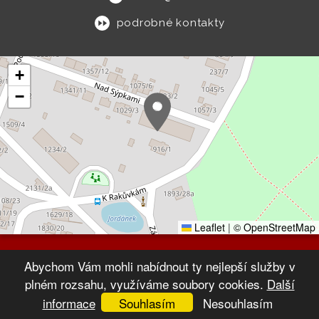
podrobné kontakty
+
−
Leaflet
|
© OpenStreetMap
© 2026 Výchovný ústav Velké Meziříčí
Abychom Vám mohli nabídnout ty nejlepší služby v
VYTVOŘIL XART.CZ
plném rozsahu, využíváme soubory cookies.
Další
informace
Souhlasím
Nesouhlasím