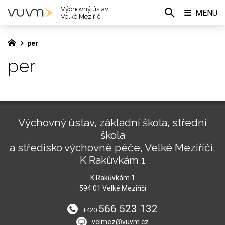
Výchovný ústav
MENU
Velké Meziříčí
per
per
Výchovný ústav, základní škola, střední
škola
a středisko výchovné péče, Velké Meziříčí,
K Rakůvkám 1
K Rakůvkám 1
594 01 Velké Meziříčí
566 523 132
+420
velmez@vuvm.cz