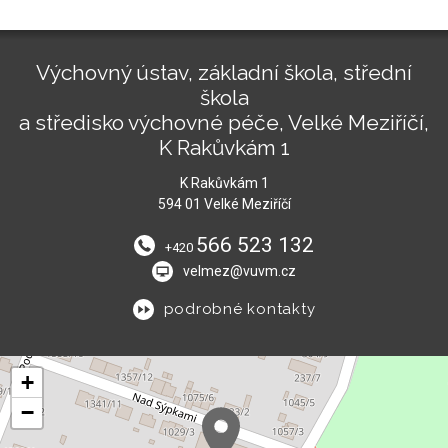
Výchovný ústav, základní škola, střední
škola
a středisko výchovné péče, Velké Meziříčí,
K Rakůvkám 1
K Rakůvkám 1
594 01 Velké Meziříčí
566 523 132
+420
velmez@vuvm.cz
podrobné kontakty
+
−