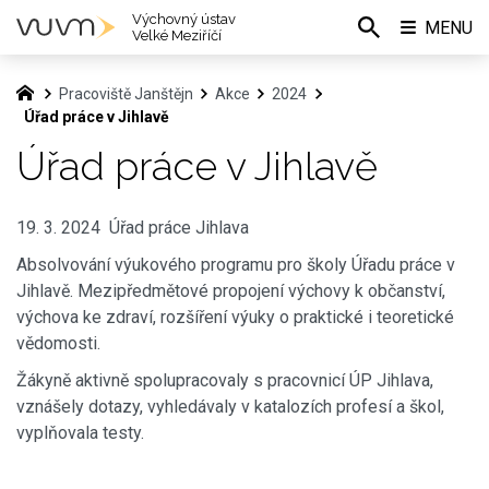
Výchovný ústav
MENU
Velké Meziříčí
Pracoviště Janštějn
Akce
2024
Úřad práce v Jihlavě
Úřad práce v Jihlavě
19. 3. 2024 Úřad práce Jihlava
Absolvování výukového programu pro školy Úřadu práce v
Jihlavě. Mezipředmětové propojení výchovy k občanství,
výchova ke zdraví, rozšíření výuky o praktické i teoretické
vědomosti.
Žákyně aktivně spolupracovaly s pracovnicí ÚP Jihlava,
vznášely dotazy, vyhledávaly v katalozích profesí a škol,
vyplňovala testy.