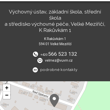
Výchovný ústav, základní škola, střední
škola
a středisko výchovné péče, Velké Meziříčí,
K Rakůvkám 1
K Rakůvkám 1
594 01 Velké Meziříčí
566 523 132
+420
velmez@vuvm.cz
podrobné kontakty
+
−