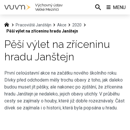
Výchovný ústav
MENU
Velké Meziříčí
Pracoviště Janštějn
Akce
2020
Pěší výlet na zříceninu hradu Janštejn
Pěší výlet na zříceninu
hradu Janštejn
První celoústavní akce na začátku nového školního roku.
Dívky před odchodem měly trochu obavy z toho, jak daleko
budou muset jít pěšky, ale nakonec po zjištění, že zřícenina
hradu Janštejn je nedaleko, jejich obavy utichly. V průběhu
cesty se zajímaly o houby, které již dobře rozeznávaly. Část
dívek se zajímala i o historii, která byla popsána u hradu.