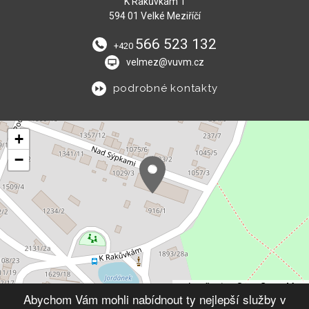
K Rakůvkám 1
594 01 Velké Meziříčí
566 523 132
+420
velmez@vuvm.cz
podrobné kontakty
+
−
Leaflet
|
© OpenStreetMap
Abychom Vám mohli nabídnout ty nejlepší služby v