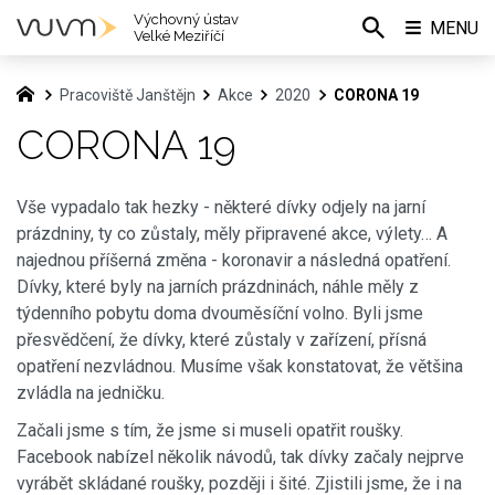
Výchovný ústav
MENU
Velké Meziříčí
Pracoviště Janštějn
Akce
2020
CORONA 19
CORONA 19
Vše vypadalo tak hezky - některé dívky odjely na jarní
prázdniny, ty co zůstaly, měly připravené akce, výlety… A
najednou příšerná změna - koronavir a následná opatření.
Dívky, které byly na jarních prázdninách, náhle měly z
týdenního pobytu doma dvouměsíční volno. Byli jsme
přesvědčení, že dívky, které zůstaly v zařízení, přísná
opatření nezvládnou. Musíme však konstatovat, že většina
zvládla na jedničku.
Začali jsme s tím, že jsme si museli opatřit roušky.
Facebook nabízel několik návodů, tak dívky začaly nejprve
vyrábět skládané roušky, později i šité. Zjistili jsme, že i na