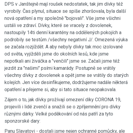
DPS v Janštejně mají roušek nedostatek, tak jim dívky též
vyrobily. Čas plynul, situace se spíše zhoršovala, byla další
nová opatření a my společně "bojovali". Vše jsme všichni
ustáli ve zdraví. Dívky, které se vracely z dovolenek,
nastoupily 14ti denní karantény na oddělených pokojích a
podrobily se testům /všechny negativní J/. Omezená výuka
se začala rozjíždět. A aby nebyly dívky tak moc izolované
od světa, vyjížděli jsme do okolních lesů, kde jsme
nepotkali ani živáčka a "venčili" jsme se. Začali jsme též
jezdit za "našimi" psími kamarády. Postupně se vrátily
všechny dívky z dovolenek a opět jsme se vrátily do starých
kolejích. Jen více desinfikujeme, dodržujeme nadále některá
opatření a přejeme si, aby si tato situace neopakovala.
Zájem o to, jak dívky prožívají omezení díky CORONA 19,
projevili i lidé zvenčí a snažili se o zpříjemnění pro dívky
různými dárky. Velké poděkování od nás patří za tyto
sponzorské dary:
Panu Slavatovi - dostali jsme nejen ochranné pomůcky, ale