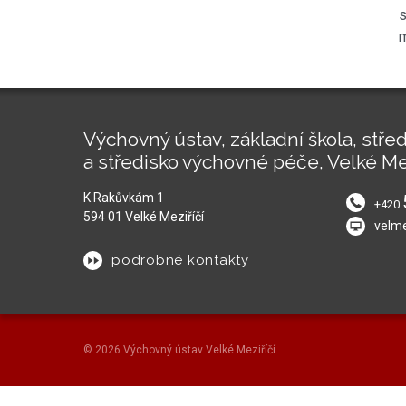
s
m
Výchovný ústav, základní škola, střed
a středisko výchovné péče, Velké Me
K Rakůvkám 1
+420
594 01 Velké Meziříčí
velm
podrobné kontakty
© 2026 Výchovný ústav Velké Meziříčí