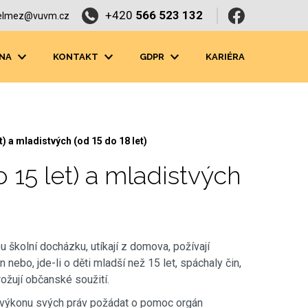
+420
566 523 132
elmez@vuvm.cz
NA
KONTAKT
GDPR
KARIÉRA
) a mladistvých (od 15 do 18 let)
15 let) a mladistvých
u školní docházku, utíkají z domova, požívají
n nebo, jde-li o děti mladší než 15 let, spáchaly čin,
rožují občanské soužití.
i výkonu svých práv požádat o pomoc orgán