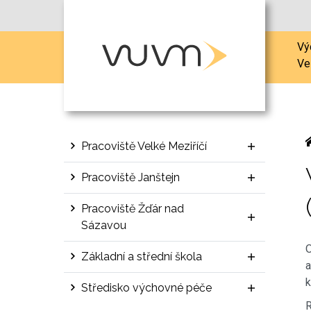
Vý
Ve
Pracoviště Velké Meziříčí
Pracoviště Janštejn
Pracoviště Žďár nad
Sázavou
O
Základní a střední škola
a
k
Středisko výchovné péče
R