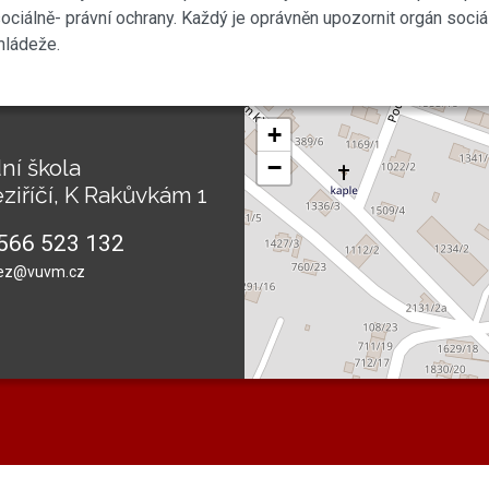
ociálně- právní ochrany. Každý je oprávněn upozornit orgán soci
ládeže.
+
ní škola
−
ziříčí, K Rakůvkám 1
566 523 132
ez@vuvm.cz