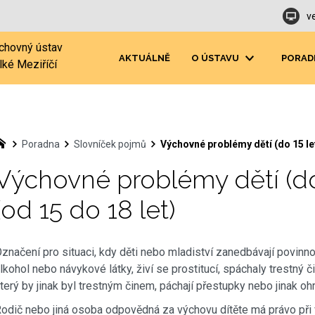
v
chovný ústav
AKTUÁLNĚ
O ÚSTAVU
PORAD
lké Meziříčí
Poradna
Slovníček pojmů
Výchovné problémy dětí (do 15 let
Výchovné problémy dětí (do 
(od 15 do 18 let)
značení pro situaci, kdy děti nebo mladiství zanedbávají povinno
lkohol nebo návykové látky, živí se prostitucí, spáchaly trestný či
terý by jinak byl trestným činem, páchají přestupky nebo jinak oh
odič nebo jiná osoba odpovědná za výchovu dítěte má právo př