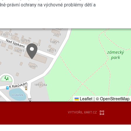
álně-právní ochrany na výchovné problémy dětí a
Leaflet
|
© OpenStreetMap
VYTVOŘIL XART.CZ